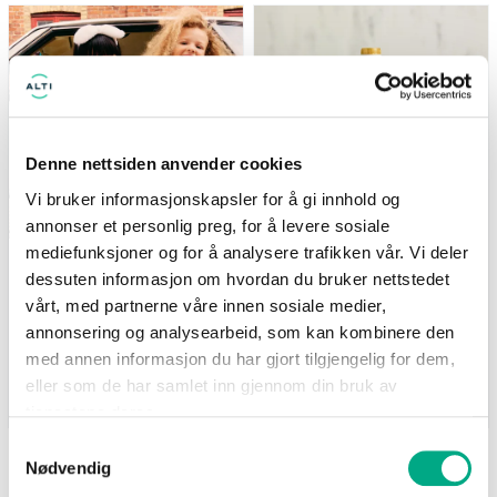
(gjelder ikke Newbie) Tilbudet
Nå: 247 kr Før: 329 kr
gjelder i perioden 7.8-17.8
Denne nettsiden anvender cookies
Vi bruker informasjonskapsler for å gi innhold og
annonser et personlig preg, for å levere sosiale
mediefunksjoner og for å analysere trafikken vår. Vi deler
Kappahl
Life
dessuten informasjon om hvordan du bruker nettstedet
Medlemstilbud: 3 for 2 på
Supernature MCT-olje
barnevarer
500ml - 25% på hele
vårt, med partnerne våre innen sosiale medier,
serien
(gjelder ikke Newbie) Tilbudet
annonsering og analysearbeid, som kan kombinere den
Nå: 247 kr Før: 329 kr
gjelder i perioden 7.8-17.8
med annen informasjon du har gjort tilgjengelig for dem,
eller som de har samlet inn gjennom din bruk av
Gyldig til 17.08.2026
Gyldig til 25.08.2026
tjenestene deres.
Samtykkevalg
Nødvendig
SE FLERE TILBUD