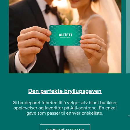
Den perfekte bryllupsgaven
Gi brudeparet friheten til å velge selv blant butikker,
opplevelser og favoritter på Alti-sentrene. En enkel
gave som passer til enhver ønskeliste.
m
LES MER PÅ ALTIETT.NO