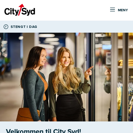
MENY
STENGT I DAG
Velkommen til City Syd!