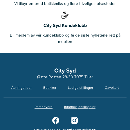
Vi tilbyr en bred butikkmiks og flere trivelige spisesteder
City Syd Kundeklubb
Bli medlem av vår kundeklubb og få de siste nyhetene rett på
mobilen
City Syd
Østre Rosten 28-30 7075 Tiller
Åpningstider
Butikker
Ledige stillinger
Gavekort
Personvern
Informasjonskapsler
City Syd er en del av
Alti Forvaltning AS