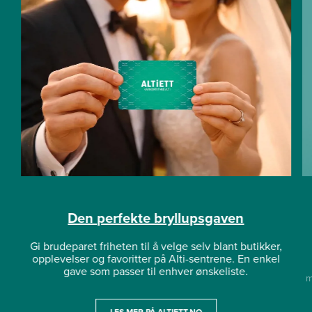
Den perfekte bryllupsgaven
Gi brudeparet friheten til å velge selv blant butikker,
opplevelser og favoritter på Alti-sentrene. En enkel
gave som passer til enhver ønskeliste.
m
LES MER PÅ ALTIETT.NO