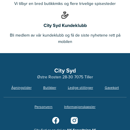
Vi tilbyr en bred butikkmiks og flere trivelige spisesteder
City Syd Kundeklubb
Bli medlem av vår kundeklubb og få de siste nyhetene rett på
mobilen
City Syd
Østre Rosten 28-30 7075 Tiller
Åpningstider
Butikker
Ledige stillinger
Gavekort
Personvern
Informasjonskapsler
City Syd er en del av
Alti Forvaltning AS