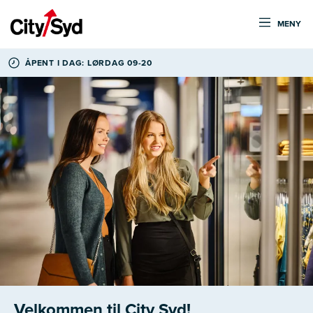
MENY
ÅPENT I DAG: LØRDAG 09-20
Velkommen til City Syd!