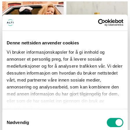
(gjelder ikke Newbie) Tilbudet
Nå: 247 kr Før: 329 kr
gjelder i perioden 7.8-17.8
Denne nettsiden anvender cookies
Vi bruker informasjonskapsler for å gi innhold og
annonser et personlig preg, for å levere sosiale
mediefunksjoner og for å analysere trafikken vår. Vi deler
Kappahl
Life
dessuten informasjon om hvordan du bruker nettstedet
Medlemstilbud: 3 for 2 på
Supernature MCT-olje
barnevarer
500ml - 25% på hele
vårt, med partnerne våre innen sosiale medier,
serien
(gjelder ikke Newbie) Tilbudet
annonsering og analysearbeid, som kan kombinere den
Nå: 247 kr Før: 329 kr
gjelder i perioden 7.8-17.8
med annen informasjon du har gjort tilgjengelig for dem,
eller som de har samlet inn gjennom din bruk av
Gyldig til 17.08.2026
Gyldig til 25.08.2026
tjenestene deres.
Samtykkevalg
Nødvendig
SE FLERE TILBUD