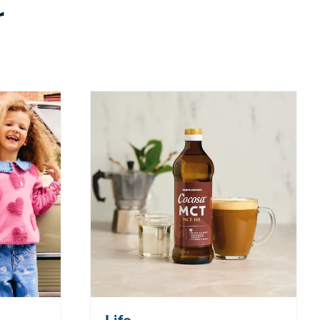
r
 Tilbudet
Nå: 247 kr Før: 329 kr
 7.8-17.8