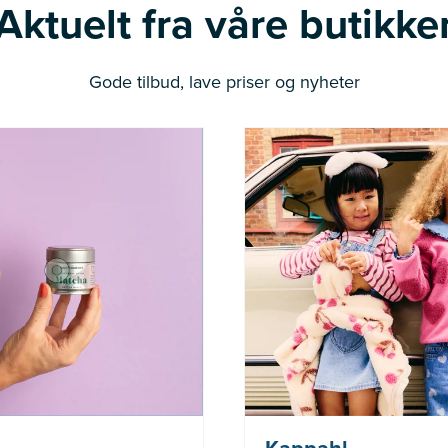
Aktuelt fra våre butikke
Gode tilbud, lave priser og nyheter
Nå: 236 kr Før: 314 kr
(gjelder ikke Newbie)
gjelder i perioden