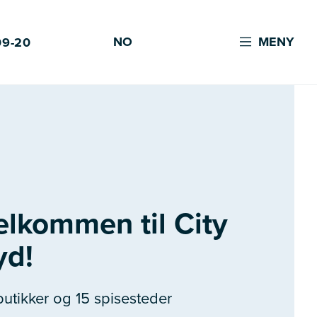
NO
MENY
09-20
elkommen til City
yd!
butikker og 15 spisesteder