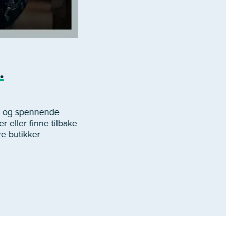
.
er og spennende
r eller finne tilbake
re butikker