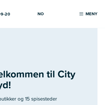
NO
MENY
09-20
elkommen til City
yd!
butikker og 15 spisesteder