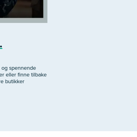
.
er og spennende
r eller finne tilbake
re butikker