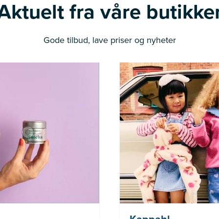
Aktuelt fra våre butikke
Gode tilbud, lave priser og nyheter
Nå: 236 kr Før: 314 kr
(gjelder ikke Newbie)
gjelder i perioden