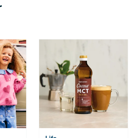
r
 Tilbudet
Nå: 247 kr Før: 329 kr
 7.8-17.8