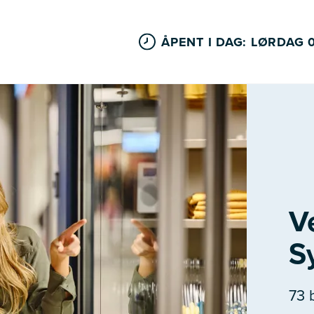
ÅPENT I DAG: LØRDAG 
V
S
73 