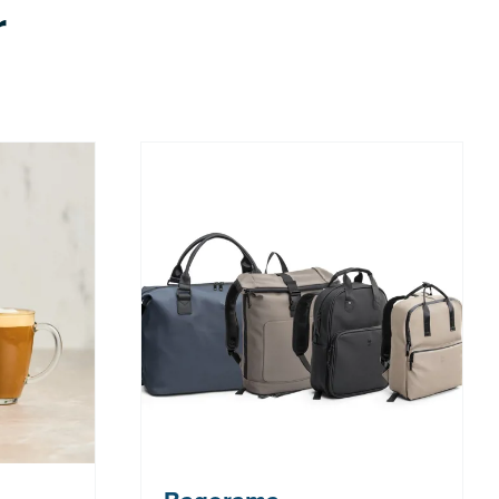
r
r: 329 kr
*Tilbudet gjelder medlemmer i
Bagoramas kundeklubb