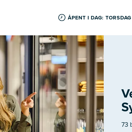
ÅPENT I DAG: TORSDAG
V
S
73 