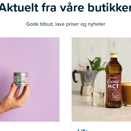
Aktuelt fra våre butikke
Gode tilbud, lave priser og nyheter
Nå: 236 kr Før: 314 kr
Nå: 247 kr Fø