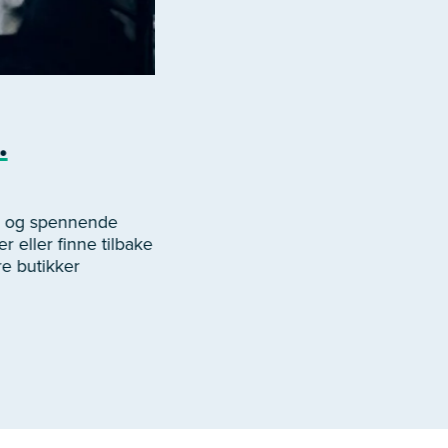
.
er og spennende
r eller finne tilbake
re butikker