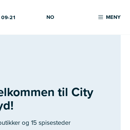
NO
MENY
 09-21
elkommen til City
yd!
butikker og 15 spisesteder