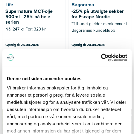
Life
Bagorama
Supernature MCT-olje
-25% på utvalgte sekker
500ml - 25% på hele
fra Escape Nordic
serien
*Tilbudet gjelder medlemmer i
Nå: 247 kr Før: 329 kr
Bagoramas kundeklubb
Gyldig til 25.08.2026
Gyldig til 20.09.2026
SE FLERE TILBUD
Denne nettsiden anvender cookies
Vi bruker informasjonskapsler for å gi innhold og
annonser et personlig preg, for å levere sosiale
Informasjon og inspirasjon fra City Syd
mediefunksjoner og for å analysere trafikken vår. Vi deler
dessuten informasjon om hvordan du bruker nettstedet
vårt, med partnerne våre innen sosiale medier,
annonsering og analysearbeid, som kan kombinere den
med annen informasjon du har gjort tilgjengelig for dem,