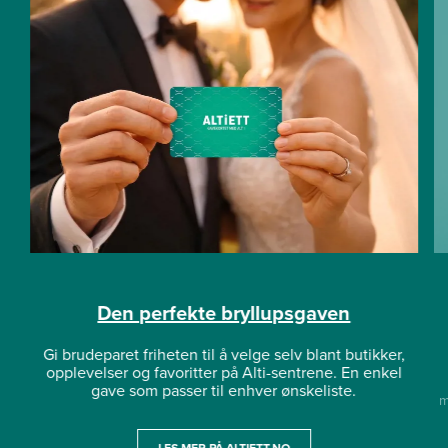
Den perfekte bryllupsgaven
Gi brudeparet friheten til å velge selv blant butikker,
opplevelser og favoritter på Alti-sentrene. En enkel
gave som passer til enhver ønskeliste.
m
LES MER PÅ ALTIETT.NO