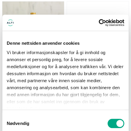
Nå: 247 kr Før: 329 kr
*Tilbudet gjelder medlemmer i
Bagoramas kundeklubb
Denne nettsiden anvender cookies
Vi bruker informasjonskapsler for å gi innhold og
annonser et personlig preg, for å levere sosiale
mediefunksjoner og for å analysere trafikken vår. Vi deler
Life
Bagorama
dessuten informasjon om hvordan du bruker nettstedet
Supernature MCT-olje
-25% på utvalgte sekker
500ml - 25% på hele
fra Escape Nordic
vårt, med partnerne våre innen sosiale medier,
serien
*Tilbudet gjelder medlemmer i
annonsering og analysearbeid, som kan kombinere den
Nå: 247 kr Før: 329 kr
Bagoramas kundeklubb
med annen informasjon du har gjort tilgjengelig for dem,
eller som de har samlet inn gjennom din bruk av
Gyldig til 25.08.2026
Gyldig til 20.09.2026
tjenestene deres.
Samtykkevalg
Nødvendig
SE FLERE TILBUD