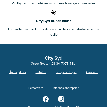
Vi tilbyr en bred butikkmiks og flere trivelige spisesteder
City Syd Kundeklubb
Bli medlem av vår kundeklubb og få de siste nyhetene rett på
mobilen
City Syd
Østre Rosten 28-30 7075 Tiller
Åpningstider
Butikker
Ledige stillinger
Gavekort
Personvern
Informasjonskapsler
City Syd er en del av
Alti Forvaltning AS