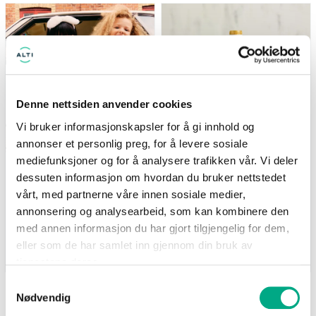
(gjelder ikke Newbie) Tilbudet
Nå: 247 kr Før: 329 kr
gjelder i perioden 7.8-17.8
Denne nettsiden anvender cookies
Vi bruker informasjonskapsler for å gi innhold og
annonser et personlig preg, for å levere sosiale
mediefunksjoner og for å analysere trafikken vår. Vi deler
Kappahl
Life
dessuten informasjon om hvordan du bruker nettstedet
Medlemstilbud: 3 for 2 på
Supernature MCT-olje
barnevarer
500ml - 25% på hele
vårt, med partnerne våre innen sosiale medier,
serien
(gjelder ikke Newbie) Tilbudet
annonsering og analysearbeid, som kan kombinere den
Nå: 247 kr Før: 329 kr
gjelder i perioden 7.8-17.8
med annen informasjon du har gjort tilgjengelig for dem,
eller som de har samlet inn gjennom din bruk av
Gyldig til 17.08.2026
Gyldig til 25.08.2026
tjenestene deres.
Samtykkevalg
Nødvendig
SE FLERE TILBUD