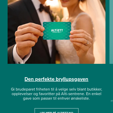
Den perfekte bryllupsgaven
Gi brudeparet friheten til å velge selv blant butikker,
opplevelser og favoritter på Alti-sentrene. En enkel
gave som passer til enhver ønskeliste.
m
LES MER PÅ ALTIETT.NO