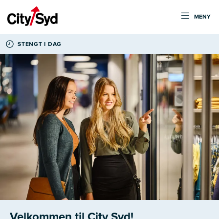
MENY
STENGT I DAG
Velkommen til City Syd!