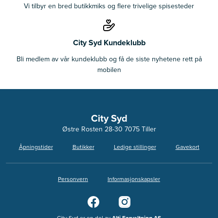
Vi tilbyr en bred butikkmiks og flere trivelige spisesteder
City Syd Kundeklubb
Bli medlem av vår kundeklubb og få de siste nyhetene rett på
mobilen
City Syd
Østre Rosten 28-30 7075 Tiller
Åpningstider
Butikker
Ledige stillinger
Gavekort
Personvern
Informasjonskapsler
City Syd er en del av
Alti Forvaltning AS