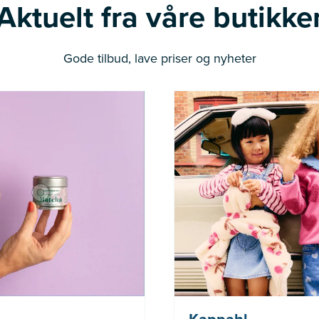
Aktuelt fra våre butikke
Gode tilbud, lave priser og nyheter
Nå: 236 kr Før: 314 kr
(gjelder ikke Newbie)
gjelder i perioden