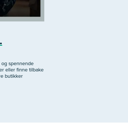
.
er og spennende
r eller finne tilbake
re butikker