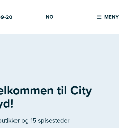
NO
MENY
09-20
elkommen til City
yd!
butikker og 15 spisesteder