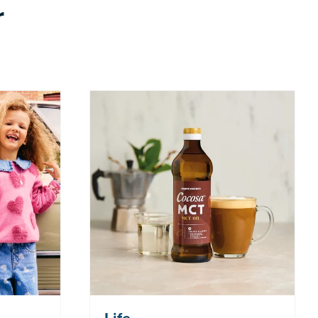
r
 Tilbudet
Nå: 247 kr Før: 329 kr
 7.8-17.8