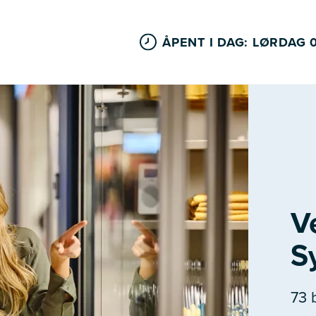
ÅPENT I DAG: LØRDAG 
V
S
73 