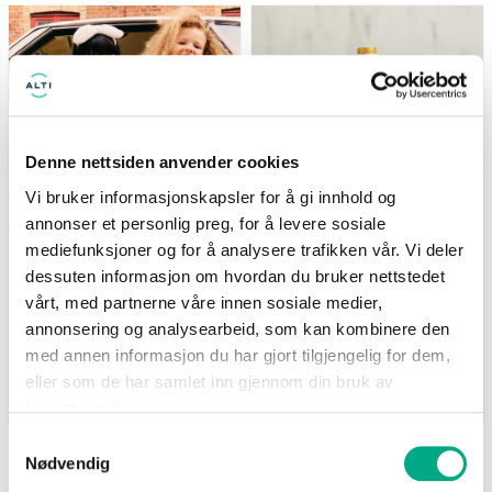
(gjelder ikke Newbie) Tilbudet
Nå: 247 kr Før: 329 kr
gjelder i perioden 7.8-17.8
Denne nettsiden anvender cookies
Vi bruker informasjonskapsler for å gi innhold og
annonser et personlig preg, for å levere sosiale
mediefunksjoner og for å analysere trafikken vår. Vi deler
Kappahl
Life
dessuten informasjon om hvordan du bruker nettstedet
Medlemstilbud: 3 for 2 på
Supernature MCT-olje
barnevarer
500ml - 25% på hele
vårt, med partnerne våre innen sosiale medier,
serien
(gjelder ikke Newbie) Tilbudet
annonsering og analysearbeid, som kan kombinere den
Nå: 247 kr Før: 329 kr
gjelder i perioden 7.8-17.8
med annen informasjon du har gjort tilgjengelig for dem,
eller som de har samlet inn gjennom din bruk av
Gyldig til 17.08.2026
Gyldig til 25.08.2026
tjenestene deres.
Samtykkevalg
Nødvendig
SE FLERE TILBUD