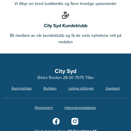
Vi tilbyr en bred butikkmiks og flere trivelige spisesteder
City Syd Kundeklubb
Bli medlem av vår kundeklubb og få de siste nyhetene rett på
mobilen
City Syd
Østre Rosten 28-30 7075 Tiller
Åpningstider
Butikker
Ledige stillinger
Gavekort
Personvern
Informasjonskapsler
City Syd er en del av
Alti Forvaltning AS