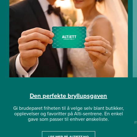
Den perfekte bryllupsgaven
Gi brudeparet friheten til å velge selv blant butikker,
opplevelser og favoritter på Alti-sentrene. En enkel
gave som passer til enhver ønskeliste.
m
LES MER PÅ ALTIETT.NO