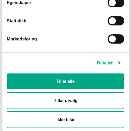
Egenskaper
Informasjon og inspirasjon fra City Syd
Statistikk
Markedsføring
Detaljer
Tillat alle
Kupongkampanje
Dekk et sommerlig festbord i
10.-22.august
hagen
Tillat utvalg
Ikke tillat