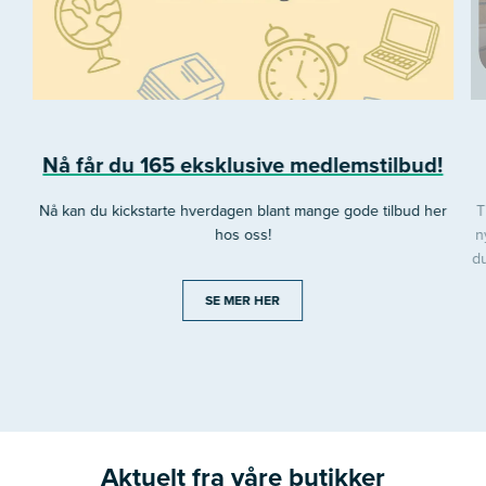
Nå får du 165 eksklusive medlemstilbud!
Nå kan du kickstarte hverdagen blant mange gode tilbud her
T
hos oss!
n
du
SE MER HER
Aktuelt fra våre butikker