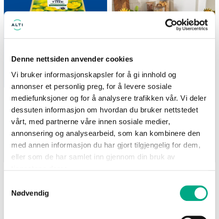
67,90
allerede nedsatte varer
Denne nettsiden anvender cookies
Vi bruker informasjonskapsler for å gi innhold og
annonser et personlig preg, for å levere sosiale
Obs
Nille
mediefunksjoner og for å analysere trafikken vår. Vi deler
Tine smør 2 for 100,-
-50% på alt til kjøkkenet
dessuten informasjon om hvordan du bruker nettstedet
500 g. Fra 100,00/kg. 1 stk
*Gjelder ikke Studio og
vårt, med partnerne våre innen sosiale medier,
67,90
allerede nedsatte varer
annonsering og analysearbeid, som kan kombinere den
med annen informasjon du har gjort tilgjengelig for dem,
Gyldig til 15.08.2026
Gyldig til 22.08.2026
eller som de har samlet inn gjennom din bruk av
tjenestene deres.
SE FLERE TILBUD
Samtykkevalg
Nødvendig