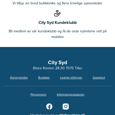
Vi tilbyr en bred butikkmiks og flere trivelige spisesteder
City Syd Kundeklubb
Bli medlem av vår kundeklubb og få de siste nyhetene rett på
mobilen
City Syd
Østre Rosten 28-30 7075 Tiller
Åpningstider
Butikker
Ledige stillinger
Gavekort
Personvern
Informasjonskapsler
City Syd er en del av
Alti Forvaltning AS