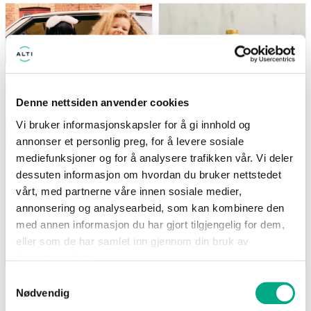
(gjelder ikke Newbie) Tilbudet
Nå: 247 kr Før: 329 kr
gjelder i perioden 7.8-17.8
Denne nettsiden anvender cookies
Vi bruker informasjonskapsler for å gi innhold og
annonser et personlig preg, for å levere sosiale
mediefunksjoner og for å analysere trafikken vår. Vi deler
Kappahl
Life
dessuten informasjon om hvordan du bruker nettstedet
Medlemstilbud: 3 for 2 på
Supernature MCT-olje
barnevarer
500ml - 25% på hele
vårt, med partnerne våre innen sosiale medier,
serien
(gjelder ikke Newbie) Tilbudet
annonsering og analysearbeid, som kan kombinere den
Nå: 247 kr Før: 329 kr
gjelder i perioden 7.8-17.8
med annen informasjon du har gjort tilgjengelig for dem,
eller som de har samlet inn gjennom din bruk av
Gyldig til 17.08.2026
Gyldig til 25.08.2026
tjenestene deres.
Samtykkevalg
Nødvendig
SE FLERE TILBUD