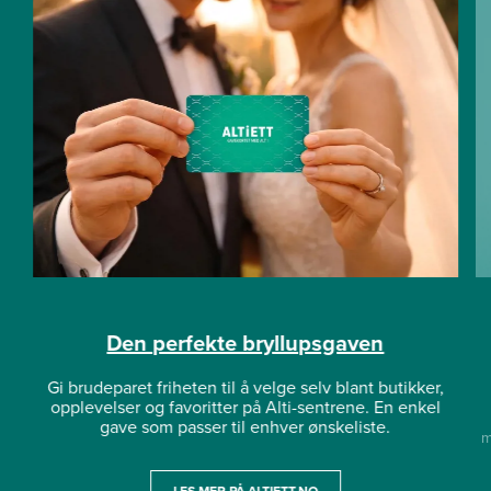
Den perfekte bryllupsgaven
Gi brudeparet friheten til å velge selv blant butikker,
opplevelser og favoritter på Alti-sentrene. En enkel
gave som passer til enhver ønskeliste.
m
LES MER PÅ ALTIETT.NO