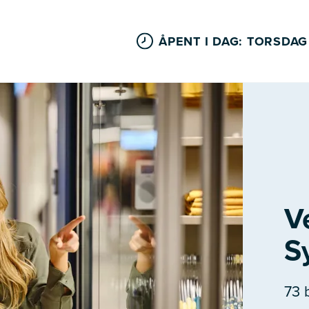
ÅPENT I DAG: TORSDAG
V
S
73 