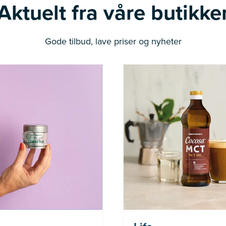
Aktuelt fra våre butikke
Gode tilbud, lave priser og nyheter
Nå: 236 kr Før: 314 kr
Nå: 247 kr Fø