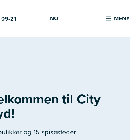
NO
MENY
 09-21
elkommen til City
yd!
butikker og 15 spisesteder