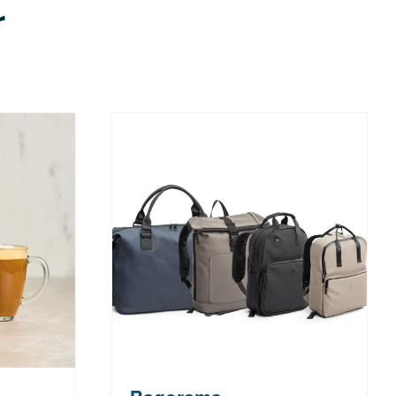
r
r: 329 kr
*Tilbudet gjelder medlemmer i
Bagoramas kundeklubb