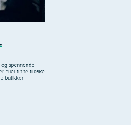
.
er og spennende
r eller finne tilbake
re butikker