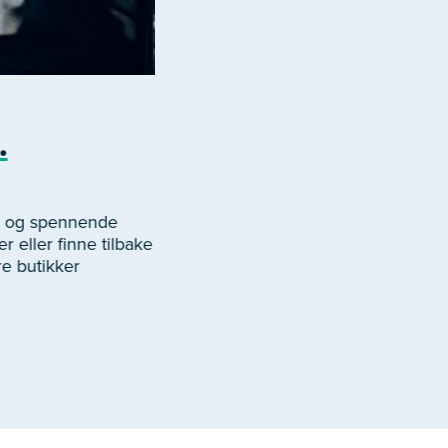
.
er og spennende
r eller finne tilbake
re butikker