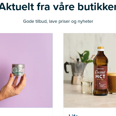
Aktuelt fra våre butikke
Gode tilbud, lave priser og nyheter
Nå: 236 kr Før: 314 kr
Nå: 247 kr Fø