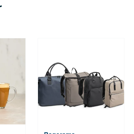
r
r: 329 kr
*Tilbudet gjelder medlemmer i
Bagoramas kundeklubb