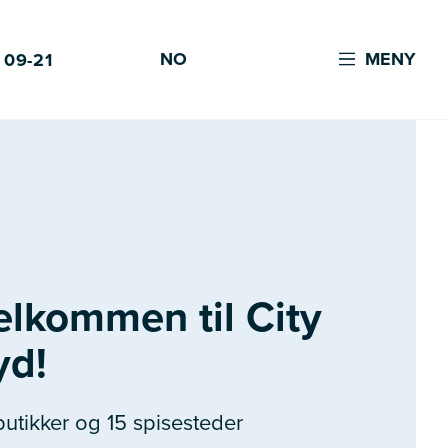
NO
MENY
 09-21
elkommen til City
yd!
butikker og 15 spisesteder