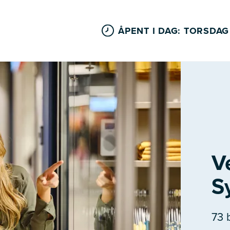
ÅPENT I DAG: TORSDAG
V
S
73 