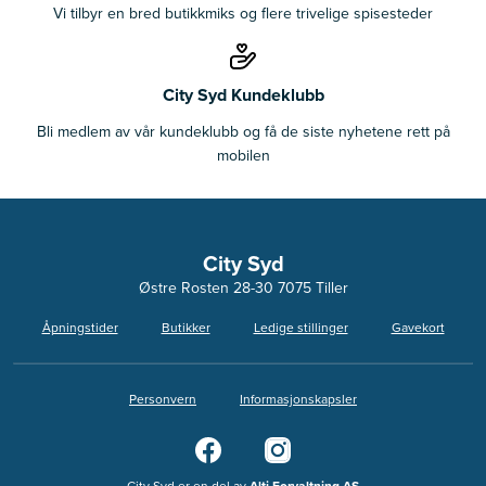
Vi tilbyr en bred butikkmiks og flere trivelige spisesteder
City Syd Kundeklubb
Bli medlem av vår kundeklubb og få de siste nyhetene rett på
mobilen
City Syd
Østre Rosten 28-30 7075 Tiller
Åpningstider
Butikker
Ledige stillinger
Gavekort
Personvern
Informasjonskapsler
City Syd er en del av
Alti Forvaltning AS