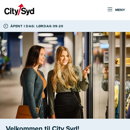
MENY
ÅPENT I DAG: LØRDAG 09-20
Velkommen til City Syd!