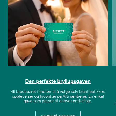
Den perfekte bryllupsgaven
Gi brudeparet friheten til å velge selv blant butikker,
opplevelser og favoritter på Alti-sentrene. En enkel
gave som passer til enhver ønskeliste.
m
LES MER PÅ ALTIETT.NO