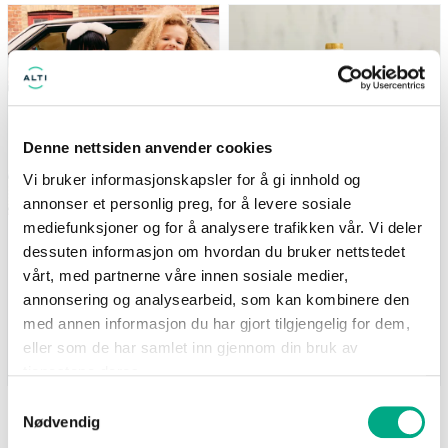
(gjelder ikke Newbie) Tilbudet
Nå: 247 kr Før: 329 kr
gjelder i perioden 7.8-17.8
Denne nettsiden anvender cookies
Vi bruker informasjonskapsler for å gi innhold og
annonser et personlig preg, for å levere sosiale
mediefunksjoner og for å analysere trafikken vår. Vi deler
Kappahl
Life
dessuten informasjon om hvordan du bruker nettstedet
Medlemstilbud: 3 for 2 på
Supernature MCT-olje
barnevarer
500ml - 25% på hele
vårt, med partnerne våre innen sosiale medier,
serien
(gjelder ikke Newbie) Tilbudet
annonsering og analysearbeid, som kan kombinere den
Nå: 247 kr Før: 329 kr
gjelder i perioden 7.8-17.8
med annen informasjon du har gjort tilgjengelig for dem,
eller som de har samlet inn gjennom din bruk av
Gyldig til 17.08.2026
Gyldig til 25.08.2026
tjenestene deres.
Samtykkevalg
Nødvendig
SE FLERE TILBUD