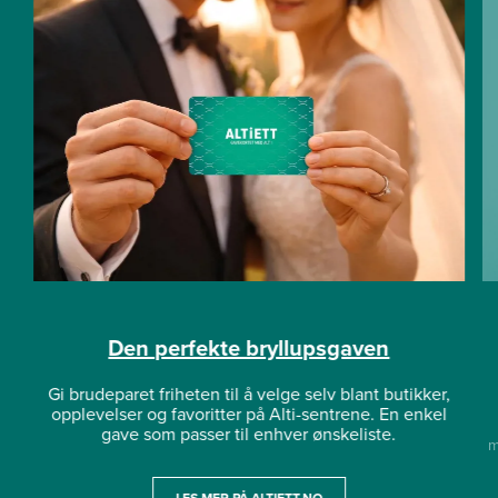
Den perfekte bryllupsgaven
Gi brudeparet friheten til å velge selv blant butikker,
opplevelser og favoritter på Alti-sentrene. En enkel
gave som passer til enhver ønskeliste.
m
LES MER PÅ ALTIETT.NO