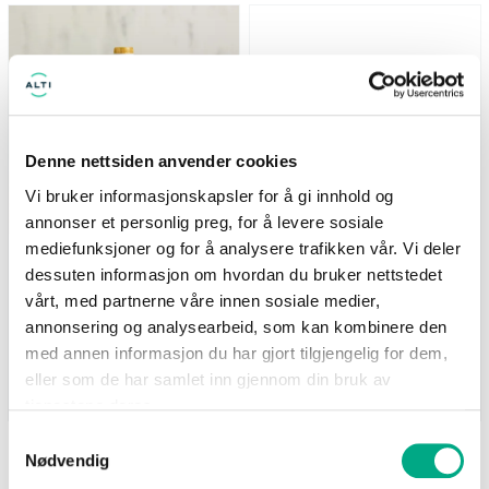
Nå: 247 kr Før: 329 kr
*Tilbudet gjelder medlemmer i
Bagoramas kundeklubb
Denne nettsiden anvender cookies
Vi bruker informasjonskapsler for å gi innhold og
annonser et personlig preg, for å levere sosiale
mediefunksjoner og for å analysere trafikken vår. Vi deler
Life
Bagorama
dessuten informasjon om hvordan du bruker nettstedet
Supernature MCT-olje
-25% på utvalgte sekker
500ml - 25% på hele
fra Escape Nordic
vårt, med partnerne våre innen sosiale medier,
serien
*Tilbudet gjelder medlemmer i
annonsering og analysearbeid, som kan kombinere den
Nå: 247 kr Før: 329 kr
Bagoramas kundeklubb
med annen informasjon du har gjort tilgjengelig for dem,
eller som de har samlet inn gjennom din bruk av
Gyldig til 25.08.2026
Gyldig til 20.09.2026
tjenestene deres.
Samtykkevalg
Nødvendig
SE FLERE TILBUD