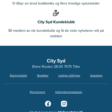
Vi tilbyr en bred butikkmiks og flere trivelige spisesteder
City Syd Kundeklubb
Bli medlem av vår kundeklubb og få de siste nyhetene rett på
mobilen
City Syd
Østre Rosten 28-30 7075 Tiller
Åpningstider
Butikker
Ledige stillinger
Gavekort
Personvern
Informasjonskapsler
City Syd er en del av
Alti Forvaltning AS