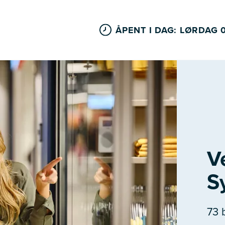
ÅPENT I DAG: LØRDAG 
V
S
73 