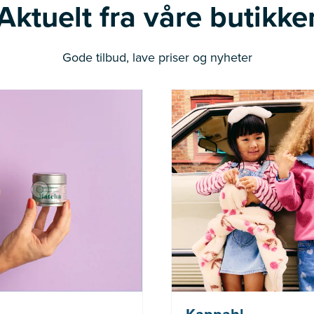
Aktuelt fra våre butikke
Gode tilbud, lave priser og nyheter
Nå: 236 kr Før: 314 kr
(gjelder ikke Newbie)
gjelder i perioden