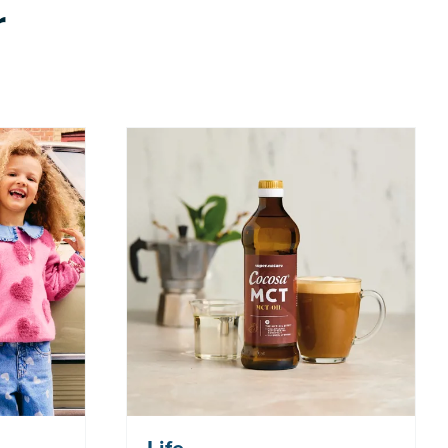
r
 Tilbudet
Nå: 247 kr Før: 329 kr
 7.8-17.8