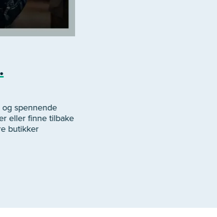
.
er og spennende
r eller finne tilbake
re butikker