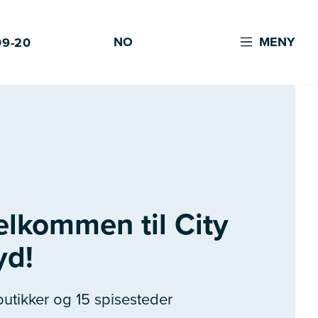
NO
MENY
09-20
elkommen til City
yd!
butikker og 15 spisesteder