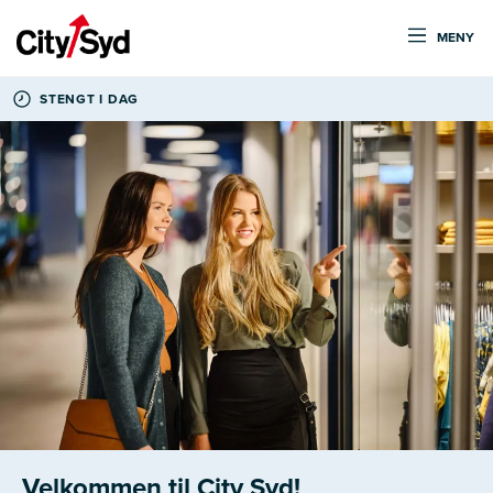
MENY
STENGT I DAG
Velkommen til City Syd!