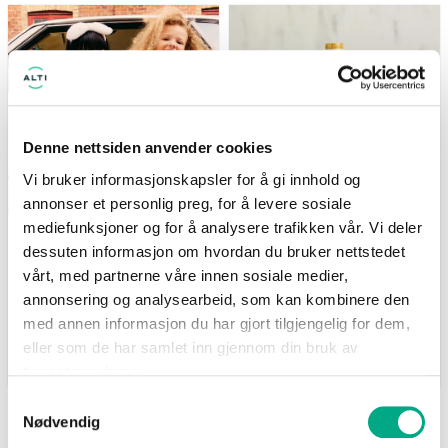
(gjelder ikke Newbie) Tilbudet
Nå: 247 kr Før: 329 kr
gjelder i perioden 7.8-17.8
Denne nettsiden anvender cookies
Vi bruker informasjonskapsler for å gi innhold og
annonser et personlig preg, for å levere sosiale
mediefunksjoner og for å analysere trafikken vår. Vi deler
Kappahl
Life
dessuten informasjon om hvordan du bruker nettstedet
Medlemstilbud: 3 for 2 på
Supernature MCT-olje
barnevarer
500ml - 25% på hele
vårt, med partnerne våre innen sosiale medier,
serien
(gjelder ikke Newbie) Tilbudet
annonsering og analysearbeid, som kan kombinere den
Nå: 247 kr Før: 329 kr
gjelder i perioden 7.8-17.8
med annen informasjon du har gjort tilgjengelig for dem,
eller som de har samlet inn gjennom din bruk av
Gyldig til 17.08.2026
Gyldig til 25.08.2026
tjenestene deres.
Samtykkevalg
Nødvendig
SE FLERE TILBUD