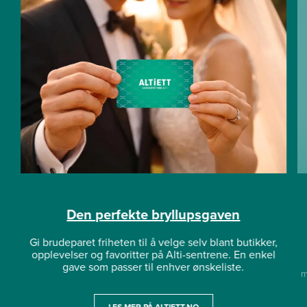
Den perfekte bryllupsgaven
Gi brudeparet friheten til å velge selv blant butikker,
opplevelser og favoritter på Alti-sentrene. En enkel
gave som passer til enhver ønskeliste.
m
LES MER PÅ ALTIETT.NO