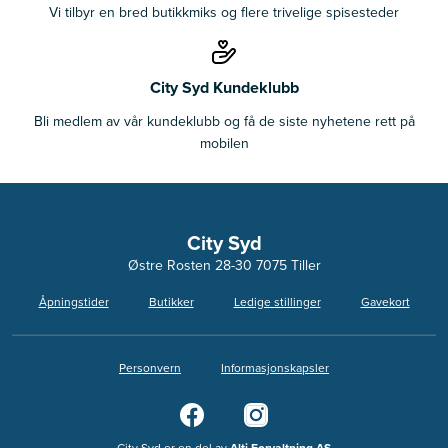
Vi tilbyr en bred butikkmiks og flere trivelige spisesteder
City Syd Kundeklubb
Bli medlem av vår kundeklubb og få de siste nyhetene rett på
mobilen
City Syd
Østre Rosten 28-30 7075 Tiller
Åpningstider
Butikker
Ledige stillinger
Gavekort
Personvern
Informasjonskapsler
City Syd er en del av
Alti Forvaltning AS