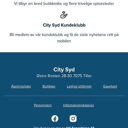
Vi tilbyr en bred butikkmiks og flere trivelige spisesteder
City Syd Kundeklubb
Bli medlem av vår kundeklubb og få de siste nyhetene rett på
mobilen
City Syd
Østre Rosten 28-30 7075 Tiller
Åpningstider
Butikker
Ledige stillinger
Gavekort
Personvern
Informasjonskapsler
City Syd er en del av
Alti Forvaltning AS