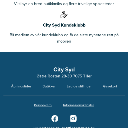
Vi tilbyr en bred butikkmiks og flere trivelige spisesteder
City Syd Kundeklubb
Bli medlem av vår kundeklubb og få de siste nyhetene rett på
mobilen
City Syd
Østre Rosten 28-30 7075 Tiller
Åpningstider
Butikker
Ledige stillinger
Gavekort
Personvern
Informasjonskapsler
City Syd er en del av
Alti Forvaltning AS