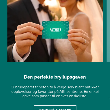
Den perfekte bryllupsgaven
Gi brudeparet friheten til å velge selv blant butikker,
opplevelser og favoritter på Alti-sentrene. En enkel
gave som passer til enhver ønskeliste.
m
LES MER PÅ ALTIETT.NO