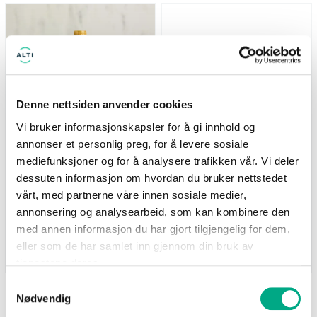
Nå: 247 kr Før: 329 kr
*Tilbudet gjelder medlemmer i
Bagoramas kundeklubb
Denne nettsiden anvender cookies
Vi bruker informasjonskapsler for å gi innhold og
annonser et personlig preg, for å levere sosiale
mediefunksjoner og for å analysere trafikken vår. Vi deler
Life
Bagorama
dessuten informasjon om hvordan du bruker nettstedet
Supernature MCT-olje
-25% på utvalgte sekker
500ml - 25% på hele
fra Escape Nordic
vårt, med partnerne våre innen sosiale medier,
serien
*Tilbudet gjelder medlemmer i
annonsering og analysearbeid, som kan kombinere den
Nå: 247 kr Før: 329 kr
Bagoramas kundeklubb
med annen informasjon du har gjort tilgjengelig for dem,
eller som de har samlet inn gjennom din bruk av
Gyldig til 25.08.2026
Gyldig til 20.09.2026
tjenestene deres.
Samtykkevalg
Nødvendig
SE FLERE TILBUD