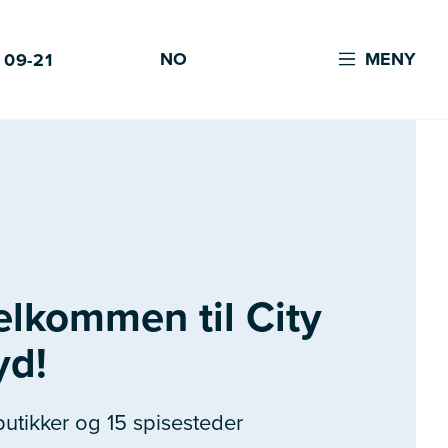
NO
MENY
 09-21
elkommen til City
yd!
butikker og 15 spisesteder