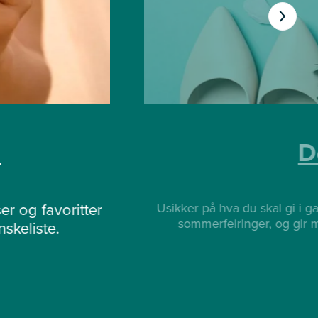
n
D
er og favoritter
Usikker på hva du skal gi i g
sommerfeiringer, og gir m
skeliste.