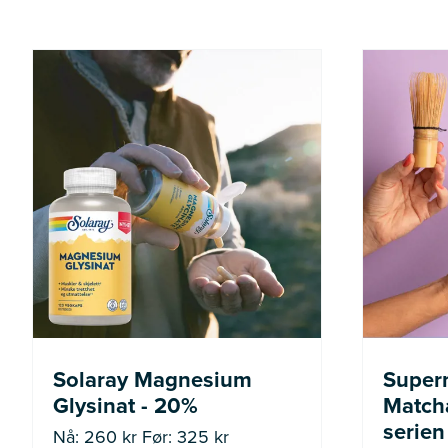
Nå: 260 kr Før: 325 kr
Solaray Magnesium
Super
Glysinat - 20%
Matcha
serien
Nå: 260 kr Før: 325 kr