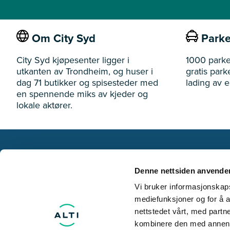
Om City Syd
Parke
City Syd kjøpesenter ligger i
1000 parke
utkanten av Trondheim, og huser i
gratis park
dag 71 butikker og spisesteder med
lading av el
en spennende miks av kjeder og
lokale aktører.
City Syd
Denne nettsiden anvende
Østre Rosten 28-30 7075 Tiller
Vi bruker informasjonskapsl
mediefunksjoner og for å a
nettstedet vårt, med part
kombinere den med annen in