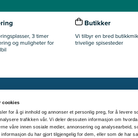
ring
Butikker
ringsplasser, 3 timer
Vi tilbyr en bred butikkmik
ering og muligheter for
trivelige spisesteder
bil
r cookies
Åpningst
er for å gi innhold og annonser et personlig preg, for å levere s
nalysere trafikken vår. Vi deler dessuten informasjon om hvorda
nerne våre innen sosiale medier, annonsering og analysearbeid, 
formasjon du har gjort tilgjengelig for dem, eller som de har sa