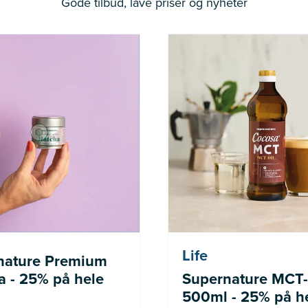
Gode tilbud, lave priser og nyheter
Nå: 236 kr Før: 314 kr
Nå: 247 kr Fø
Life
nature Premium
 - 25% på hele
Supernature MCT-
500ml - 25% på h