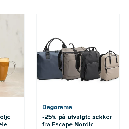
r: 329 kr
*Tilbudet gjelder medlemmer i
Bagoramas kundeklubb
Bagorama
olje
-25% på utvalgte sekker
ele
fra Escape Nordic