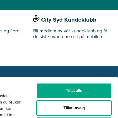
City Syd Kundeklubb
s og flere
Bli medlem av vår kundeklubb og få
de siste nyhetene rett på mobilen
Tillat alle
ider
Butikker
Ledige stillinger
Gavekort
osiale
n du bruker
Tillat utvalg
som kan
mlet inn