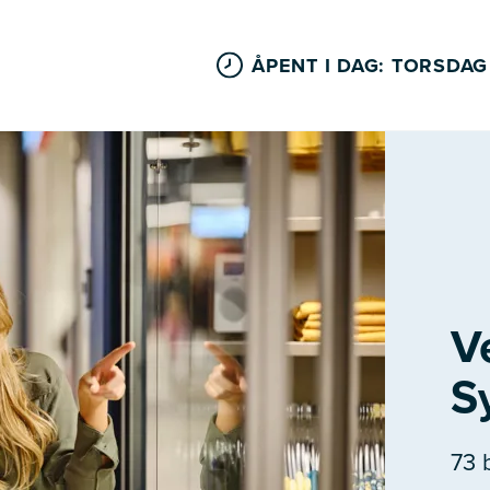
ÅPENT I DAG: TORSDAG
V
S
73 