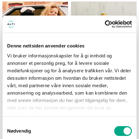
(gjelder ikke Newbie) Tilbudet
Nå: 247 kr Før: 329 kr
gjelder i perioden 7.8-17.8
Denne nettsiden anvender cookies
Vi bruker informasjonskapsler for å gi innhold og
annonser et personlig preg, for å levere sosiale
mediefunksjoner og for å analysere trafikken vår. Vi deler
Kappahl
Life
dessuten informasjon om hvordan du bruker nettstedet
Medlemstilbud: 3 for 2 på
Supernature MCT-olje
barnevarer
500ml - 25% på hele
vårt, med partnerne våre innen sosiale medier,
serien
(gjelder ikke Newbie) Tilbudet
annonsering og analysearbeid, som kan kombinere den
Nå: 247 kr Før: 329 kr
gjelder i perioden 7.8-17.8
med annen informasjon du har gjort tilgjengelig for dem,
eller som de har samlet inn gjennom din bruk av
Gyldig til 17.08.2026
Gyldig til 25.08.2026
tjenestene deres.
Samtykkevalg
Nødvendig
SE FLERE TILBUD