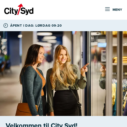
MENY
ÅPENT I DAG: LØRDAG 09-20
Velkommen til City Syd!