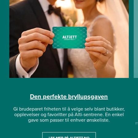
Den perfekte bryllupsgaven
Gi brudeparet friheten til å velge selv blant butikker,
opplevelser og favoritter på Alti-sentrene. En enkel
gave som passer til enhver ønskeliste.
m
LES MER PÅ ALTIETT.NO