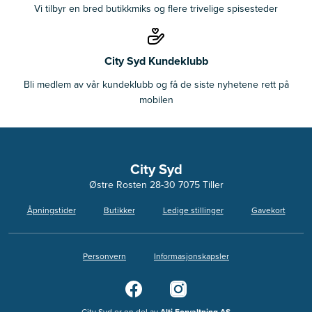
Vi tilbyr en bred butikkmiks og flere trivelige spisesteder
City Syd Kundeklubb
Bli medlem av vår kundeklubb og få de siste nyhetene rett på
mobilen
City Syd
Østre Rosten 28-30 7075 Tiller
Åpningstider
Butikker
Ledige stillinger
Gavekort
Personvern
Informasjonskapsler
City Syd er en del av
Alti Forvaltning AS