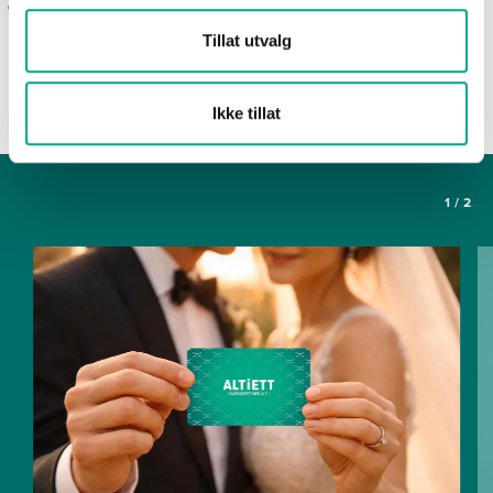
gavekortet Altiett
Sparkesykkelparkering
Tillat utvalg
SE FLERE ARTIKLER
Ikke tillat
1
/
2