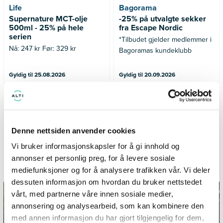
Life
Bagorama
Supernature MCT-olje
-25% på utvalgte sekker
500ml - 25% på hele
fra Escape Nordic
serien
*Tilbudet gjelder medlemmer i
Nå: 247 kr Før: 329 kr
Bagoramas kundeklubb
Gyldig til 25.08.2026
Gyldig til 20.09.2026
SE FLERE TILBUD
Denne nettsiden anvender cookies
Vi bruker informasjonskapsler for å gi innhold og
annonser et personlig preg, for å levere sosiale
Informasjon og inspirasjon fra City Syd
mediefunksjoner og for å analysere trafikken vår. Vi deler
dessuten informasjon om hvordan du bruker nettstedet
vårt, med partnerne våre innen sosiale medier,
annonsering og analysearbeid, som kan kombinere den
med annen informasjon du har gjort tilgjengelig for dem,