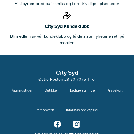
Vi tilbyr en bred butikkmiks og flere trivelige spisesteder
City Syd Kundeklubb
Bli medlem av vår kundeklubb og få de siste nyhetene rett på
mobilen
City Syd
Østre Rosten 28-30 7075 Tiller
Åpningstider
Butikker
Ledige stillinger
Gavekort
Personvern
Informasjonskapsler
City Syd er en del av
Alti Forvaltning AS