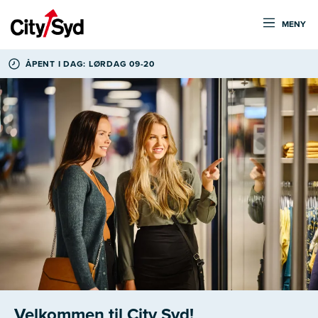
MENY
ÅPENT I DAG: LØRDAG 09-20
Velkommen til City Syd!