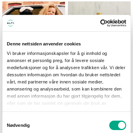
(gjelder ikke Newbie) Tilbudet
Nå: 247 kr Før: 329 kr
gjelder i perioden 7.8-17.8
Denne nettsiden anvender cookies
Vi bruker informasjonskapsler for å gi innhold og
annonser et personlig preg, for å levere sosiale
mediefunksjoner og for å analysere trafikken vår. Vi deler
Kappahl
Life
dessuten informasjon om hvordan du bruker nettstedet
Medlemstilbud: 3 for 2 på
Supernature MCT-olje
barnevarer
500ml - 25% på hele
vårt, med partnerne våre innen sosiale medier,
serien
(gjelder ikke Newbie) Tilbudet
annonsering og analysearbeid, som kan kombinere den
Nå: 247 kr Før: 329 kr
gjelder i perioden 7.8-17.8
med annen informasjon du har gjort tilgjengelig for dem,
eller som de har samlet inn gjennom din bruk av
Gyldig til 17.08.2026
Gyldig til 25.08.2026
tjenestene deres.
Samtykkevalg
Nødvendig
SE FLERE TILBUD