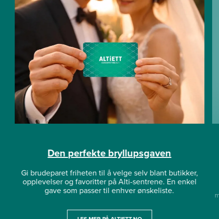
Den perfekte bryllupsgaven
Gi brudeparet friheten til å velge selv blant butikker,
opplevelser og favoritter på Alti-sentrene. En enkel
gave som passer til enhver ønskeliste.
m
LES MER PÅ ALTIETT.NO