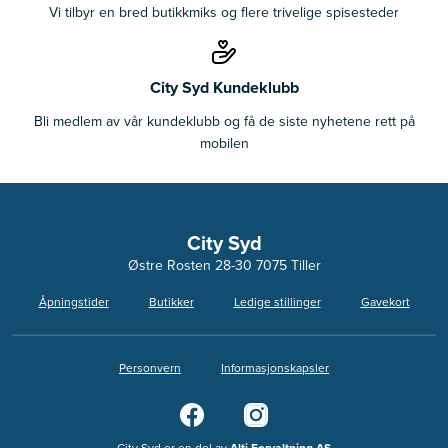
Vi tilbyr en bred butikkmiks og flere trivelige spisesteder
City Syd Kundeklubb
Bli medlem av vår kundeklubb og få de siste nyhetene rett på
mobilen
City Syd
Østre Rosten 28-30 7075 Tiller
Åpningstider
Butikker
Ledige stillinger
Gavekort
Personvern
Informasjonskapsler
City Syd er en del av
Alti Forvaltning AS