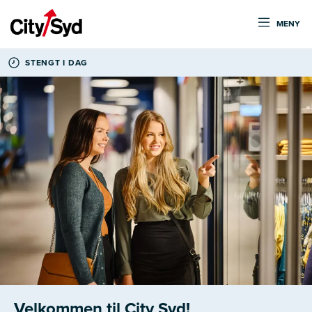
MENY
STENGT I DAG
Velkommen til City Syd!