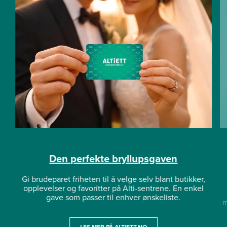
Den perfekte bryllupsgaven
Gi brudeparet friheten til å velge selv blant butikker,
opplevelser og favoritter på Alti-sentrene. En enkel
gave som passer til enhver ønskeliste.
m
LES MER PÅ ALTIETT.NO