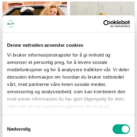
(gjelder ikke Newbie) Tilbudet
Nå: 247 kr Før: 329 kr
gjelder i perioden 7.8-17.8
Denne nettsiden anvender cookies
Vi bruker informasjonskapsler for å gi innhold og
annonser et personlig preg, for å levere sosiale
mediefunksjoner og for å analysere trafikken vår. Vi deler
Kappahl
Life
dessuten informasjon om hvordan du bruker nettstedet
Medlemstilbud: 3 for 2 på
Supernature MCT-olje
barnevarer
500ml - 25% på hele
vårt, med partnerne våre innen sosiale medier,
serien
(gjelder ikke Newbie) Tilbudet
annonsering og analysearbeid, som kan kombinere den
Nå: 247 kr Før: 329 kr
gjelder i perioden 7.8-17.8
med annen informasjon du har gjort tilgjengelig for dem,
eller som de har samlet inn gjennom din bruk av
Gyldig til 17.08.2026
Gyldig til 25.08.2026
tjenestene deres.
Samtykkevalg
Nødvendig
SE FLERE TILBUD