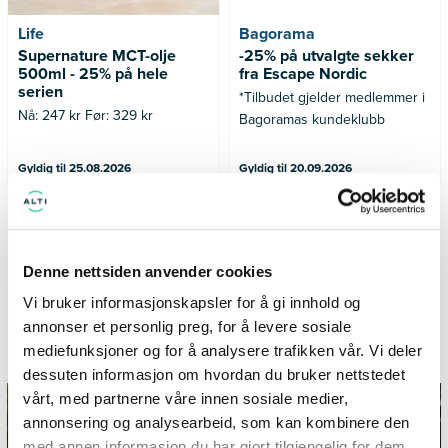
Life
Bagorama
Supernature MCT-olje
-25% på utvalgte sekker
500ml - 25% på hele
fra Escape Nordic
serien
*Tilbudet gjelder medlemmer i
Nå: 247 kr Før: 329 kr
Bagoramas kundeklubb
Gyldig til 25.08.2026
Gyldig til 20.09.2026
SE FLERE TILBUD
Denne nettsiden anvender cookies
Vi bruker informasjonskapsler for å gi innhold og
annonser et personlig preg, for å levere sosiale
Informasjon og inspirasjon fra City Syd
mediefunksjoner og for å analysere trafikken vår. Vi deler
dessuten informasjon om hvordan du bruker nettstedet
vårt, med partnerne våre innen sosiale medier,
annonsering og analysearbeid, som kan kombinere den
med annen informasjon du har gjort tilgjengelig for dem,