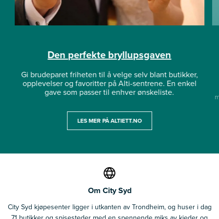
Den perfekte bryllupsgaven
Gi brudeparet friheten til å velge selv blant butikker,
opplevelser og favoritter på Alti-sentrene. En enkel
gave som passer til enhver ønskeliste.
m
LES MER PÅ ALTIETT.NO
Om City Syd
City Syd kjøpesenter ligger i utkanten av Trondheim, og huser i dag
71 butikker og spisesteder med en spennende miks av kjeder og