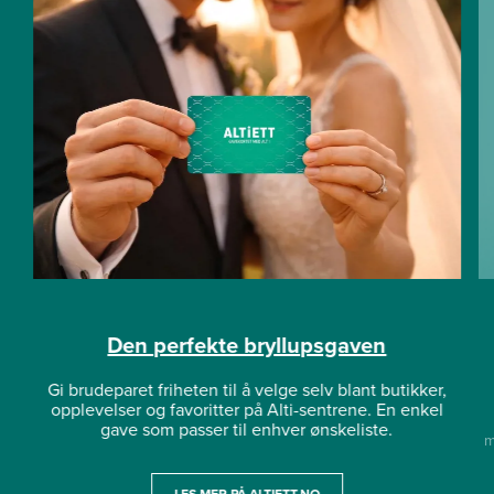
Den perfekte bryllupsgaven
Gi brudeparet friheten til å velge selv blant butikker,
opplevelser og favoritter på Alti-sentrene. En enkel
gave som passer til enhver ønskeliste.
m
LES MER PÅ ALTIETT.NO