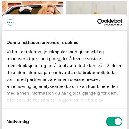
(gjelder ikke Newbie) Tilbudet
Nå: 247 kr Før: 329 kr
gjelder i perioden 7.8-17.8
Denne nettsiden anvender cookies
Vi bruker informasjonskapsler for å gi innhold og
annonser et personlig preg, for å levere sosiale
mediefunksjoner og for å analysere trafikken vår. Vi deler
Kappahl
Life
dessuten informasjon om hvordan du bruker nettstedet
Medlemstilbud: 3 for 2 på
Supernature MCT-olje
barnevarer
500ml - 25% på hele
vårt, med partnerne våre innen sosiale medier,
serien
(gjelder ikke Newbie) Tilbudet
annonsering og analysearbeid, som kan kombinere den
Nå: 247 kr Før: 329 kr
gjelder i perioden 7.8-17.8
med annen informasjon du har gjort tilgjengelig for dem,
eller som de har samlet inn gjennom din bruk av
Gyldig til 17.08.2026
Gyldig til 25.08.2026
tjenestene deres.
Samtykkevalg
Nødvendig
SE FLERE TILBUD