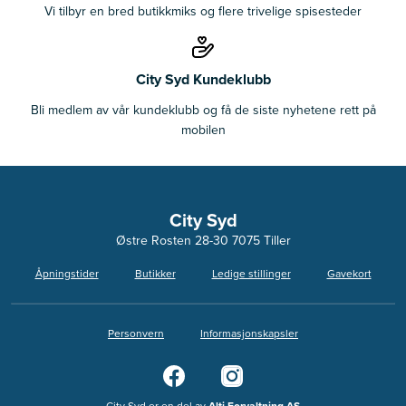
Vi tilbyr en bred butikkmiks og flere trivelige spisesteder
City Syd Kundeklubb
Bli medlem av vår kundeklubb og få de siste nyhetene rett på
mobilen
City Syd
Østre Rosten 28-30 7075 Tiller
Åpningstider
Butikker
Ledige stillinger
Gavekort
Personvern
Informasjonskapsler
City Syd er en del av
Alti Forvaltning AS