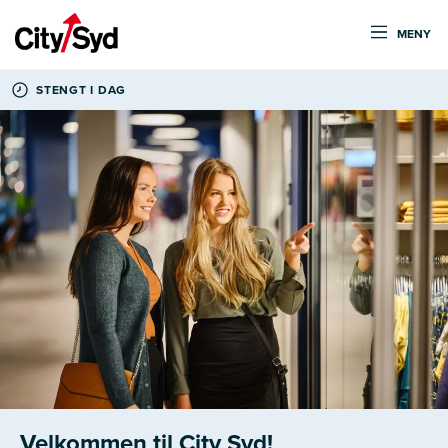
MENY
STENGT I DAG
Velkommen til City Syd!