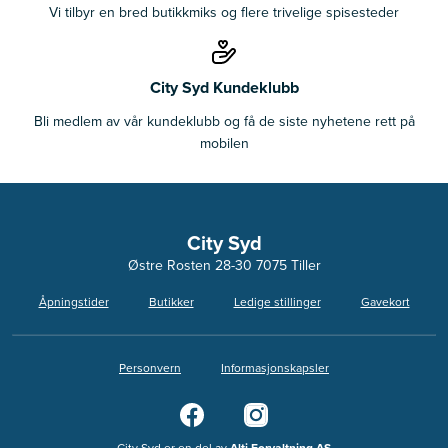
Vi tilbyr en bred butikkmiks og flere trivelige spisesteder
City Syd Kundeklubb
Bli medlem av vår kundeklubb og få de siste nyhetene rett på
mobilen
City Syd
Østre Rosten 28-30 7075 Tiller
Åpningstider
Butikker
Ledige stillinger
Gavekort
Personvern
Informasjonskapsler
City Syd er en del av
Alti Forvaltning AS