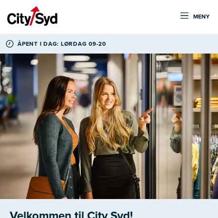
MENY
ÅPENT I DAG: LØRDAG 09-20
Velkommen til City Syd!