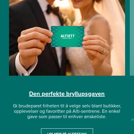
Den perfekte bryllupsgaven
Gi brudeparet friheten til å velge selv blant butikker,
opplevelser og favoritter på Alti-sentrene. En enkel
gave som passer til enhver ønskeliste.
m
LES MER PÅ ALTIETT.NO