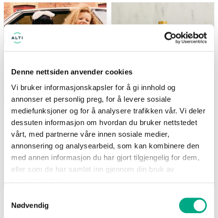
(gjelder ikke Newbie) Tilbudet
Nå: 247 kr Før: 329 kr
gjelder i perioden 7.8-17.8
Denne nettsiden anvender cookies
Vi bruker informasjonskapsler for å gi innhold og
annonser et personlig preg, for å levere sosiale
mediefunksjoner og for å analysere trafikken vår. Vi deler
Kappahl
Life
dessuten informasjon om hvordan du bruker nettstedet
Medlemstilbud: 3 for 2 på
Supernature MCT-olje
barnevarer
500ml - 25% på hele
vårt, med partnerne våre innen sosiale medier,
serien
(gjelder ikke Newbie) Tilbudet
annonsering og analysearbeid, som kan kombinere den
Nå: 247 kr Før: 329 kr
gjelder i perioden 7.8-17.8
med annen informasjon du har gjort tilgjengelig for dem,
eller som de har samlet inn gjennom din bruk av
Gyldig til 17.08.2026
Gyldig til 25.08.2026
tjenestene deres.
Samtykkevalg
Nødvendig
SE FLERE TILBUD